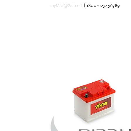
| 1800-123456789
myMail@2all.co.il